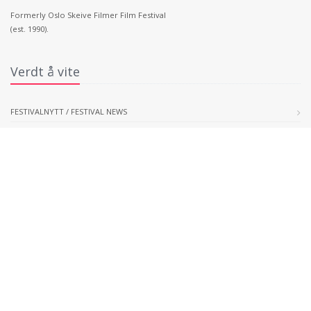
Formerly Oslo Skeive Filmer Film Festival
(est. 1990).
Verdt å vite
FESTIVALNYTT / FESTIVAL NEWS
HVEM ER VI / WHO WE ARE
Arkiv
ARKIV 2016
ARKIV 2015
ARKIV 2014
ARKIV 2013
ARKIV 2012