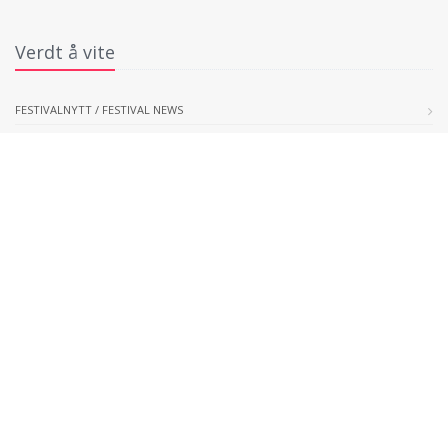
Verdt å vite
FESTIVALNYTT / FESTIVAL NEWS
HVEM ER VI / WHO WE ARE
Arkiv
ARKIV 2016
ARKIV 2015
ARKIV 2014
ARKIV 2013
ARKIV 2012
ARKIV 2011
ARKIV 2010