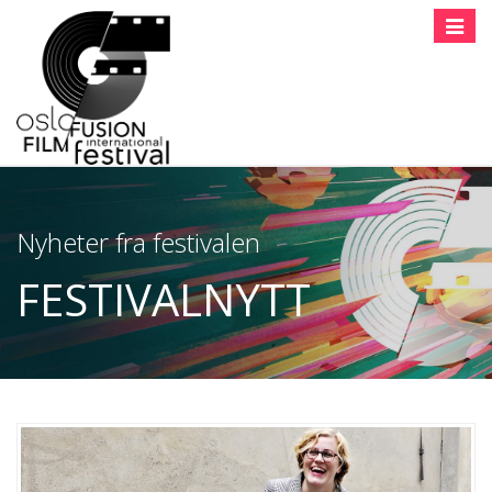
Toggle
naviga
Nyheter fra festivalen
FESTIVALNYTT