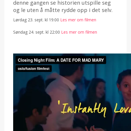
denne gangen se historien utspille seg
og le uten å måtte rydde opp i det selv.
Lørdag 23. sept. kl 19:00
Les mer om filmen
Søndag 24. sept. kl 22:00
Les mer om filmen