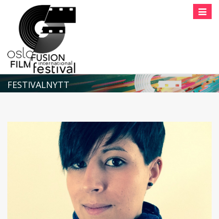
Toggle
naviga
FESTIVALNYTT