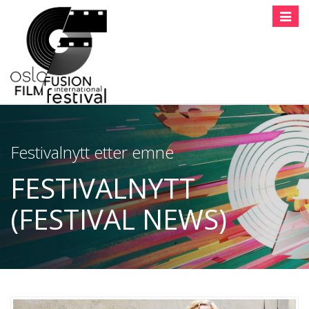
Toggle
naviga
Festivalnytt etter emne
FESTIVALNYTT
(FESTIVAL NEWS)