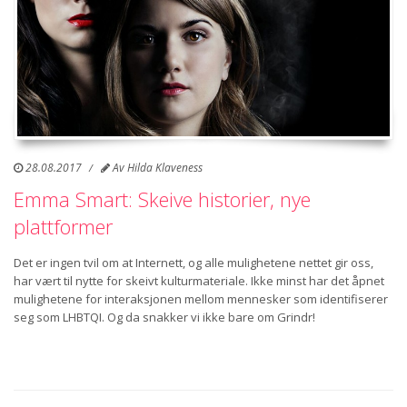
28.08.2017
Av
Hilda Klaveness
Emma Smart: Skeive historier, nye
plattformer
Det er ingen tvil om at Internett, og alle mulighetene nettet gir oss,
har vært til nytte for skeivt kulturmateriale. Ikke minst har det åpnet
mulighetene for interaksjonen mellom mennesker som identifiserer
seg som LHBTQI. Og da snakker vi ikke bare om Grindr!