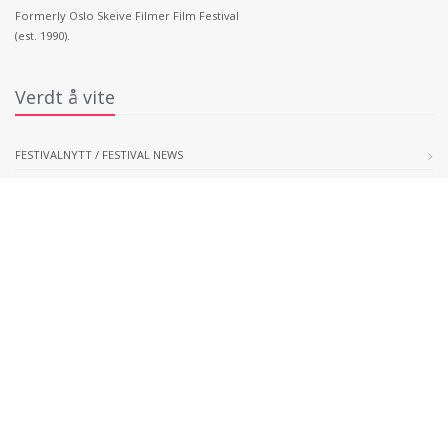
Formerly Oslo Skeive Filmer Film Festival
(est. 1990).
Verdt å vite
FESTIVALNYTT / FESTIVAL NEWS
HVEM ER VI / WHO WE ARE
Arkiv
ARKIV 2016
ARKIV 2015
ARKIV 2014
ARKIV 2013
ARKIV 2012